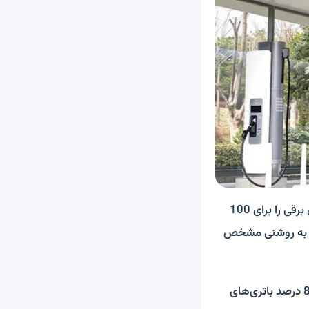
”مزیت طلایی ایستگاه E-Pit این است که می‌تواند در عرض 5 دقیقه باتری‌های یک خودروی برقی را برای 100
شارژ مدرن خود را E-Pit انتخاب کرده که به روشنی مشخص
هیوندای می‌گویند مالکان خودروهای برقی می‌توانند به لطف وجود پورت‌های 800 ولتی، 80 درصد باتری‌های