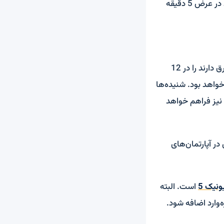
خود را در فقط 18 دقیقه شارژ کنند. البته مزیت طلایی ایستگاه E-Pit این است که می‌تواند در عرض 5 دقیقه
شرکت می‌گوید قصد دارد در ماه جاری میلادی 12 جایگاه سوخت را که هر یک 12 خروجی برق دارند را در 12
نده نیز تاسیس 8 جایگاه با 48 خروجی شارژ خواهد بود. شنیده‌ها
نیز فراهم خواهد
ز 60 درصد شهروندان کره‌ای در آپارتمان‌های
ونیک 5
است. البته