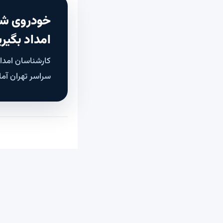
خودروی شم
امداد بگیری
سراسر تهران آما