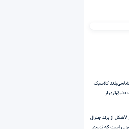
 شاسی‌بلند کلاسیک
 اطلاعات دقیق‌تری از
”زیر کاپوت لندکروزر بهینه‌سازی توسط شرکت Icon 4×4، پیشرانه 6.2 لیتری هشت سیلندر Vشکل از برند جنرال
 این خودرو قدیمی به نظر می‌رسد ولی FJ44 فوق محصولی است که توسط