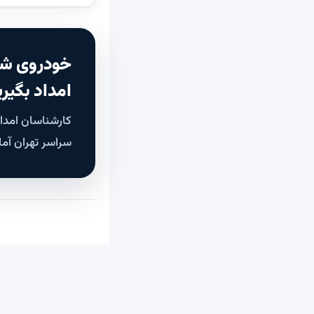
خودروی شم
امداد بگیری
سراسر تهران آما