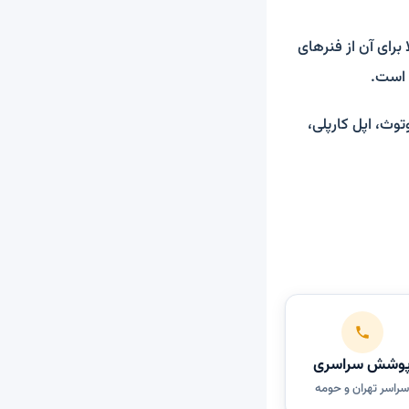
رای آن از فنرهای
وث، اپل کارپلی،
وشش سراسری
راسر تهران و حومه