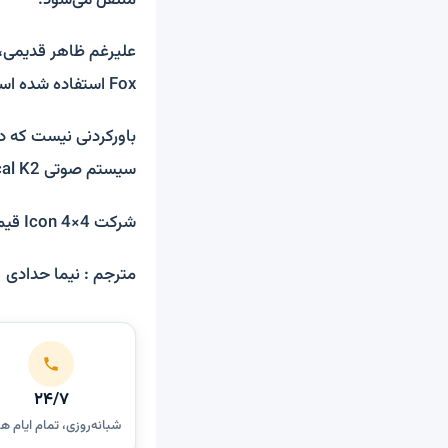
علیرغم ظاهر قدیمی، 
Fox استفاده شده است. هم‌چنین تایرهای 18 اینچی آن را شرکت BF Goodrich تهیه کرده است.
باورکردنی نیست که دا
سیستم صوتی Focal K2 و نمایشگر دوربین عقب نیز دیده می‌شود.
شرکت Icon 4×4 قیمت پایه این تویوتا لندکروزر را 237 هزار دلار اعلام کرده است.
مترجم : نیما حدادی
۲۴/۷
شبانه‌روزی، تمام ایام ه