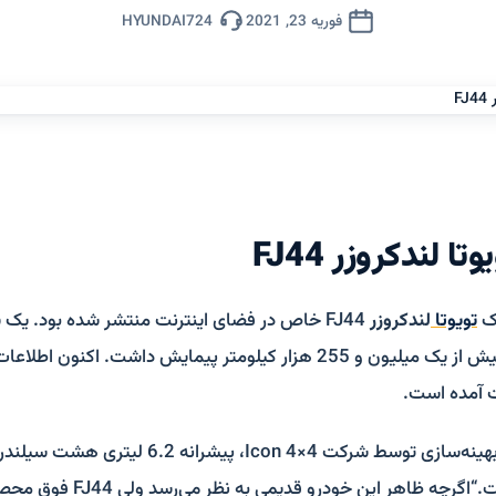
فوریه 23, 2021
HYUNDAI724
ا لندکروزر FJ44
یک
تویوتا
لندکروزر
FJ44 خاص در فضای اینترنت منتشر شده بود. یک
که به صورت واقعی بیش از یک میلیون و 255 هزار کیلومتر پیمایش داشت. اکنون
 آمده است.
موتورز قرار گرفته است.“اگرچه ظاهر