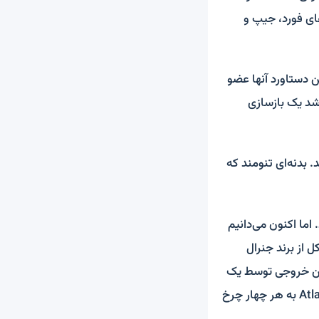
دهای فورد، جیپ و
ن دستاورد آنها عضو
 و همانطور که گفته شد یک بازسازی
 بدنه‌ای تنومند که
ما اکنون می‌دانیم
یشرانه 6.2 لیتری هشت سیلندر Vشکل از برند جنرال
6 نیوتن‌متر گشتاور است. این خروجی توسط یک
جعبه‌دنده حرفه‌ای 5 سرعته آیسین وارنر مدل AX15 و یک جعبه‌دنده کمکی دو سرعته Atlas II به هر چهار چرخ