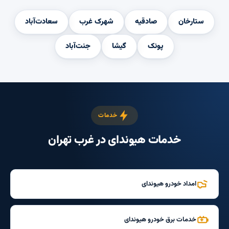
ستارخان
صادقیه
شهرک غرب
سعادت‌آباد
پونک
گیشا
جنت‌آباد
خدمات
خدمات هیوندای در غرب تهران
امداد خودرو هیوندای
خدمات برق خودرو هیوندای