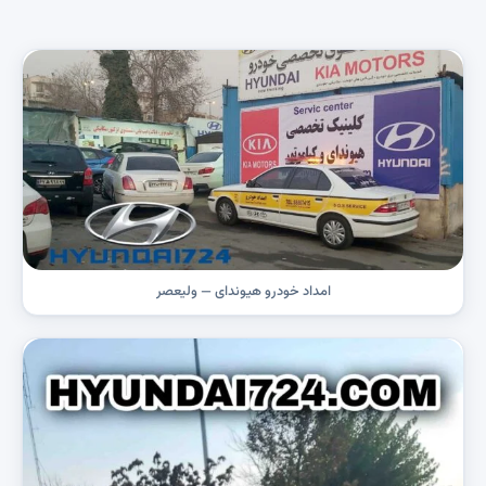
امداد خودرو هیوندای — ولیعصر