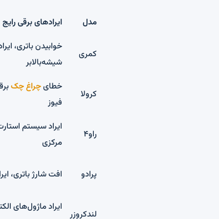
مدل
ایرادهای برقی رایج
خوابیدن باتری، ایرا
کمری
شیشه‌بالابر
خطای
چراغ چک
برقی
کرولا
فیوز
ایراد سیستم استا
راو۴
مرکزی
پرادو
افت شارژ باتری، ایر
ایراد ماژول‌های الک
لندکروزر