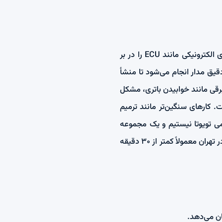
طیف گسترده‌ای از باتری و دینام تا قفل مرکزی، چراغ‌ها، سیم‌کشی و واحدهای الکترونیکی مانند ECU را در بر
صال دیاگ و بررسی دقیق مدار انجام می‌شود تا منشأ
رقی مانند خوابیدن باتری، مشکل
. کارهای سنگین‌تر مانند ترمیم
می تویوتا نیستیم و یک مجموعه
مستقل و تخصصی هستیم؛ کارشناس برق آشنا با خودروهای تویوتا اعزام می‌شود، میانگین زمان رسیدن در تهران معمولاً کمتر از ۳۰ دقیقه
ان می‌دهد.