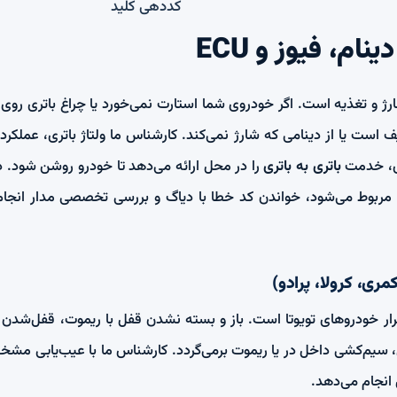
کددهی کلید
نام، فیوز و ECU
ژ و تغذیه است. اگر خودروی شما استارت نمی‌خورد یا چراغ باتری روی 
است یا از دینامی که شارژ نمی‌کند. کارشناس ما ولتاژ باتری، عملکرد
ری، خدمت
باتری به باتری
را در محل ارائه می‌دهد تا خودرو روشن شود. در
ا ECU و سنسورها مربوط می‌شود، خواندن کد خطا با دیاگ و بررسی تخصصی مدار ا
مری، کرولا، پرادو)
رار خودروهای تویوتا است. باز و بسته نشدن قفل با ریموت، قفل‌شدن خ
فل، سیم‌کشی داخل در یا ریموت برمی‌گردد. کارشناس ما با عیب‌یابی مش
 انجام می‌دهد.