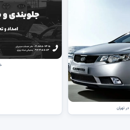
خ
ر تهران