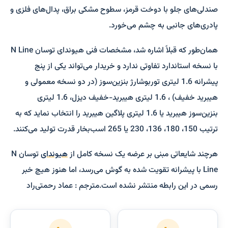
صندلی‌های جلو با دوخت قرمز، سطوح مشکی براق، پدال‌های فلزی و
پادری‌های جانبی به چشم می‌­خورد.
همان‌طور که قبلاً اشاره شد، مشخصات فنی هیوندای توسان N Line
با نسخه استاندارد تفاوتی ندارد و خریدار می­‌تواند یکی از پنج
پیشرانه 1.6 لیتری توربوشارژ بنزین‌سوز (در دو نسخه معمولی و
هیبرید خفیف) ، 1.6 لیتری هیبرید-خفیف دیزل، 1.6 لیتری
بنزین‌سوز هیبرید یا 1.6 لیتری پلاگین هیبرید را انتخاب نماید که به
ترتیب 150، 180، 136، 230 یا 265 اسب‌بخار قدرت تولید می‌­کنند.
هرچند شایعاتی مبنی بر عرضه یک نسخه کامل از
هیوندای
توسان N
Line با پیشرانه تقویت شده به گوش می­‌رسد، اما هنوز هیچ خبر
رسمی در این رابطه منتشر نشده است.مترجم : عماد رحمتی‌راد