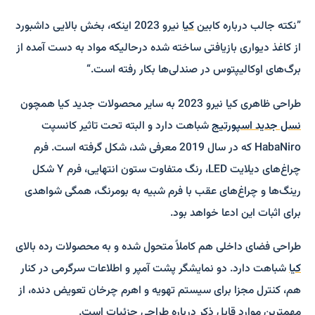
”نکته جالب درباره کابین
کیا
نیرو 2023 اینکه، بخش بالایی داشبورد
از کاغذ دیواری بازیافتی ساخته شده درحالیکه مواد به دست آمده از
برگ‌های اوکالیپتوس در صندلی­‌ها بکار رفته است.“
طراحی ظاهری کیا نیرو 2023 به سایر محصولات جدید کیا همچون
نسل جدید اسپورتیج
شباهت دارد و البته تحت تاثیر کانسپت
HabaNiro که در سال 2019 معرفی شد، شکل گرفته است. فرم
چراغ‌های دیلایت LED، رنگ متفاوت ستون انتهایی، فرم Y شکل
رینگ‌ها و چراغ‌های عقب با فرم شبیه به بومرنگ، همگی شواهدی
برای اثبات این ادعا خواهد بود.
طراحی فضای داخلی هم کاملاً متحول شده و به محصولات رده بالای
کیا
شباهت دارد. دو نمایشگر پشت آمپر و اطلاعات سرگرمی در کنار
هم، کنترل مجزا برای سیستم تهویه و اهرم چرخان تعویض دنده، از
مهمترین موارد قابل ذکر درباره طراحی جزئیات است.