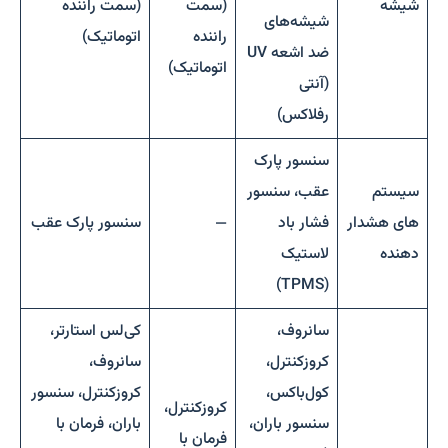
شیشه
(سمت
(سمت راننده
شیشه‌های
راننده
اتوماتیک)
ضد اشعه UV
اتوماتیک)
(آنتی
رفلاکس)
سنسور پارک
سیستم
عقب، سنسور
های هشدار
فشار باد
—
سنسور پارک عقب
دهنده
لاستیک
(TPMS)
سانروف،
کی‌لس استارتر،
کروزکنترل،
سانروف،
کول‌باکس،
کروزکنترل، سنسور
کروزکنترل،
سنسور باران،
باران، فرمان با
فرمان با