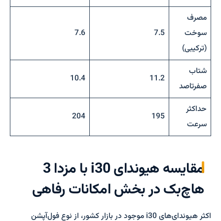
مصرف
سوخت
7.5
7.6
(ترکیبی)
شتاب
10.4
11.2
صفرتاصد
حداکثر
204
195
سرعت
مقایسه هیوندای i30 با مزدا 3
هاچ‌بک در بخش امکانات رفاهی
اکثر هیوندای‌های i30 موجود در بازار کشور، از نوع فول‌آپشن