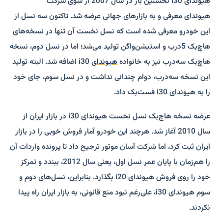
هیوندای i30 نخستین بار در سال 2007 از سوی شرکت
هیوندای معرفی و به بازارهای جهانی عرضه شد. تاکنون سه نسل از
این خودرو معرفی شده است که نسل نخست آن تنها در نسخه‌های
هاچ‌بک 5درب و استیشن‌واگن تولید می‌شد؛ اما در نسل دوم، نسخه
هاچ‌بک سه‌درب نیز به خانواده
هیوندای
i30 اضافه شد. البته تولید
این نسخه سه‌درب، دوام چندانی نداشت و در نسل سوم، جای خود
را به هیوندای i30 فست‌بک داد.
عرضه نسخه هاچ‌بک نسل نخست هیوندای i30 در بازار ایران از
سال 2010 آغاز شد. هرچند این خودرو آمار فروش خوبی را در بازار
ایران ثبت کرد، اما شرکت آسان موتور ترجیح داد تا پرونده واردات آن
را هم‌زمان با پایان عمر نسل اول، یعنی سال 2012، ببندد و تمرکز
خود را روی فروش هیوندای i20 بگذارد. بنابراین، نسل‌های دوم و
سوم هیوندای i30، علی‌رغم نبود منع قانونی، به بازار ایران راه پیدا
نکردند.