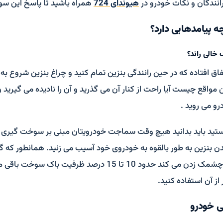
ندگان و نکات خودرو در
هیوندای 724
همراه باشید تا پاسخ این سوال
ه پیامدهایی دارد؟
ک خالی راند؟
اق افتاده که در حین رانندگی بنزین تمام کنید و چراغ بنزین شروع ب
مواقع چیست آیا راحت از کنار آن می گذرید و آن را نادیده می گیرید و
رو می روید .
تید باید بدانید هیچ وقت سماجت خودرویتان مبنی بر سوخت گیری دوب
شدن بنزین به طور بالقوه به خودروی خود آسیب می زنید. همانطور که 
چراغ بنزین شروع به چشمک زدن می کند حدود 10 تا 15 درصد ظرفی
 از آن استفاده کنید.
لی خودرو