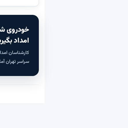
خودروی شم
امداد بگیری
سراسر تهران آما