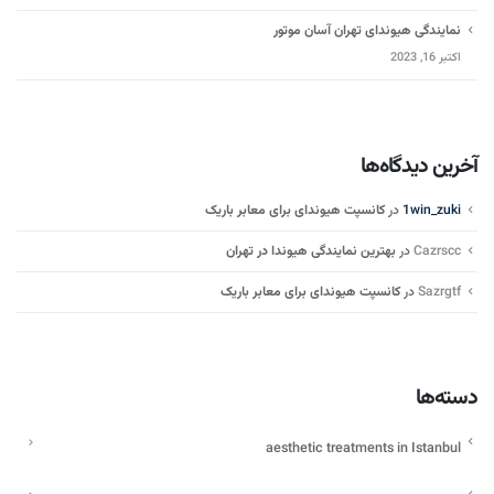
نمایندگی هیوندای تهران آسان موتور
اکتبر 16, 2023
آخرین دیدگاه‌ها
1win_zuki
در
کانسپت هیوندای برای معابر باریک
Cazrscc
در
بهترین نمایندگی هیوندا در تهران
Sazrgtf
در
کانسپت هیوندای برای معابر باریک
دسته‌ها
aesthetic treatments in Istanbul