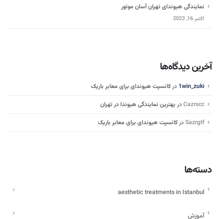
نمایندگی هیوندای تهران آسان موتور
اکتبر 16, 2023
آخرین دیدگاه‌ها
1win_zuki
در
کانسپت هیوندای برای معابر باریک
Cazrscc
در
بهترین نمایندگی هیوندا در تهران
Sazrgtf
در
کانسپت هیوندای برای معابر باریک
دسته‌ها
aesthetic treatments in Istanbul
آموزش