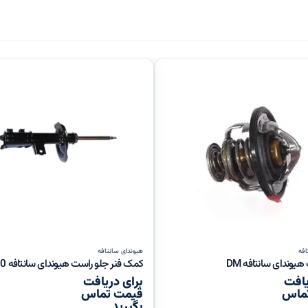
افه
هیوندای سانتافه
یوندای سانتافه DM
یافت
برای دریافت
ماس
قیمت تماس
بگیرید