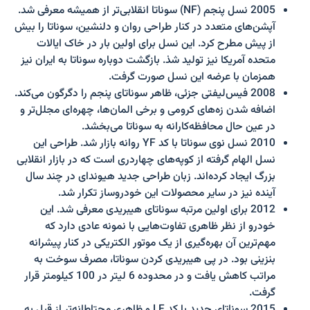
2005 نسل پنجم (NF) سوناتا انقلابی‌تر از همیشه معرفی شد.
آپشن‌های متعدد در کنار طراحی روان و دلنشین، سوناتا را بیش
از پیش مطرح کرد. این نسل برای اولین بار در خاک ایالات
متحده آمریکا نیز تولید شذ. بازگشت دوباره سوناتا به ایران نیز
همزمان با عرضه این نسل صورت گرفت.
2008 فیس‌لیفتی جزئی، ظاهر سوناتای پنجم را دگرگون می‌کند.
اضافه شدن زه‌های کرومی و برخی المان‌ها، چهره‌ای مجلل‌تر و
در عین حال محافظه‌کارانه به سوناتا می‌بخشد.
2010 نسل نوی سوناتا با کد YF روانه بازار شد. طراحی این
نسل الهام گرفته از کوپه‌های چهاردری است که در بازار انقلابی
بزرگ ایجاد کرده‌اند. زبان طراحی جدید هیوندای در چند سال
آینده نیز در سایر محصولات این خودروساز تکرار شد.
2012 برای اولین مرتبه سوناتای هیبریدی معرفی شد. این
خودرو از نظر ظاهری تفاوت‌هایی با نمونه عادی دارد که
مهم‌ترین آن بهره‌گیری از یک موتور الکتریکی در کنار پیشرانه
بنزینی بود. در پی هیبریدی کردن سوناتا، مصرف سوخت به
مراتب کاهش یافت و در محدوده 6 لیتر در 100 کیلومتر قرار
گرفت.
2015 سوناتای جدید با کد LF و ظاهری محتاطانه‌تر از قبل به