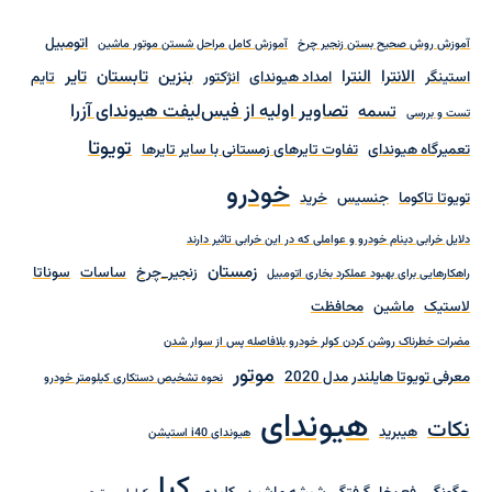
اتومبیل
آموزش روش صحیح بستن زنجیر چرخ
آموزش کامل مراحل شستن موتور ماشین
الانترا
النترا
بنزین
تابستان
تایر
استینگر
امداد هیوندای
انژکتور
تایم
تصاویر اولیه از فیس‌لیفت هیوندای آزرا
تسمه
تست و بررسی
تویوتا
تعمیرگاه هیوندای
تفاوت تایرهای زمستانی با سایر تایرها
خودرو
تویوتا تاکوما
جنسیس
خرید
دلایل خرابی دینام خودرو و عواملی که در این خرابی تاثیر دارند
زمستان
زنجیر_چرخ
ساسات
سوناتا
راهکارهایی برای بهبود عملکرد بخاری اتومبیل
لاستیک
ماشین
محافظت
مضرات خطرناک روشن کردن کولر خودرو بلافاصله پس از سوار شدن
موتور
معرفی تویوتا هایلندر مدل 2020
نحوه تشخیص دستکاری کیلومتر خودرو
هیوندای
نکات
هیبرید
هیوندای i40 استیشن
کیا