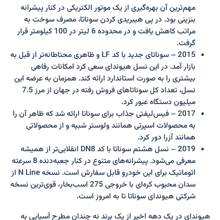
مهم‌ترین آن بهره‌گیری از یک موتور الکتریکی در کنار پیشرانه
بنزینی بود. در پی هیبریدی کردن سوناتا، مصرف سوخت به
مراتب کاهش یافت و در محدوده 6 لیتر در 100 کیلومتر قرار
گرفت.
2015 – سوناتای جدید با کد LF و ظاهری محتاطانه‌تر از قبل به
بازار آمد. در این نسل هیوندای سعی کرد امکانات رفاهی
بیشتری را به صورت استاندارد ارائه کند. همزمان به عرضه این
نسل، تعداد کل سوناتاهای فروش رفته در جهان از مرز 7.5
میلیون دستگاه عبور کرد.
2017 – فیس‌لیفتی جذاب برای سوناتا ارائه شد که ظاهر آن را
به محصولات اسپرتی همانند ولوستر شبیه و از محصولاتی
همانند آزرا دور کرد.
2019 – نسل هشتم سوناتا با کد DN8 انقلابی‌تر از همیشه
معرفی می‌شود. پیشرانه‌های متنوع در کنار جعبه‌دنده 8 سرعته
اتوماتیک برای این خودرو قابل سفارش است. نسخه N Line از
سدان محبوب کره‌ای با خروجی 275 اسب‌بخار، قوی‌ترین نسخه
شرکتی هیوندای سوناتا تا به امروز است.
هیوندای در یک دهه اخیر از یک برند نه چندان مطرح آسیایی به