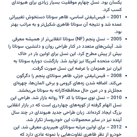
یکسان بود. نسل چهارم موفقیت بسیار زیادی برای هیوندای
کسب کرد.
2001 – فیس‌لیفتی اساسی، ظاهر سوناتا دستخوش تغییراتی
عمده شد و نتیجه آن سوناتا ظاهری شکیل‌تر و به مراتب بهتر
بود.
2005 – نسل پنجم (NF) سوناتا انقلابی‌تر از همیشه معرفی
شد. آپشن‌های متعدد در کنار طراحی روان و دلنشین، سوناتا را
بیش از پیش مطرح کرد. این نسل برای اولین بار در خاک
ایالات متحده آمریکا نیز تولید شذ. بازگشت دوباره سوناتا به
ایران نیز همزمان با عرضه این نسل صورت گرفت.
2008 – فیس‌لیفتی جزئی، ظاهر سوناتای پنجم را دگرگون
می‌کند. اضافه شدن زه‌های کرومی و برخی المان‌ها، چهره‌ای
مجلل‌تر و در عین حال محافظه‌کارانه به سوناتا می‌بخشد.
2010 – نسل نوی سوناتا با کد YF روانه بازار شد. طراحی این
نسل الهام گرفته از کوپه‌های چهاردری است که در بازار انقلابی
بزرگ ایجاد کرده‌اند. زبان طراحی جدید هیوندای در چند سال
آینده نیز در سایر محصولات این خودروساز تکرار شد.
2012 – برای اولین مرتبه سوناتای هیبریدی معرفی شد. این
خودرو از نظر ظاهری تفاوت‌هایی با نمونه عادی دارد که