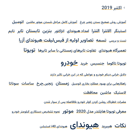
اکتبر 2019
اتومبیل
آموزش روش صحیح بستن زنجیر چرخ
آموزش کامل مراحل شستن موتور ماشین
الانترا
النترا
بنزین
تابستان
تایر
استینگر
امداد هیوندای
انژکتور
تایم
تصاویر اولیه از فیس‌لیفت هیوندای آزرا
تسمه
تست و بررسی
تویوتا
تعمیرگاه هیوندای
تفاوت تایرهای زمستانی با سایر تایرها
خودرو
تویوتا تاکوما
جنسیس
خرید
دلایل خرابی دینام خودرو و عواملی که در این خرابی تاثیر دارند
زمستان
زنجیر_چرخ
ساسات
سوناتا
راهکارهایی برای بهبود عملکرد بخاری اتومبیل
لاستیک
ماشین
محافظت
مضرات خطرناک روشن کردن کولر خودرو بلافاصله پس از سوار شدن
موتور
معرفی تویوتا هایلندر مدل 2020
نحوه تشخیص دستکاری کیلومتر خودرو
هیوندای
نکات
هیبرید
هیوندای i40 استیشن